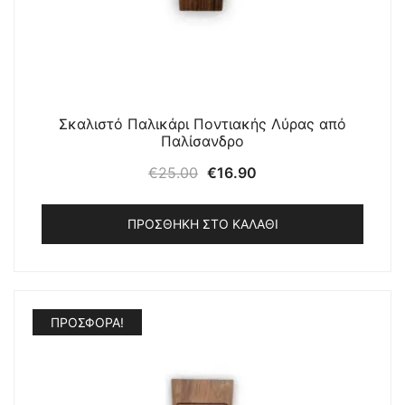
Σκαλιστό Παλικάρι Ποντιακής Λύρας από
Παλίσανδρο
Original
Η
€
25.00
€
16.90
price
τρέχουσα
was:
τιμή
ΠΡΟΣΘΉΚΗ ΣΤΟ ΚΑΛΆΘΙ
€25.00.
είναι:
€16.90.
ΠΡΟΣΦΟΡΆ!