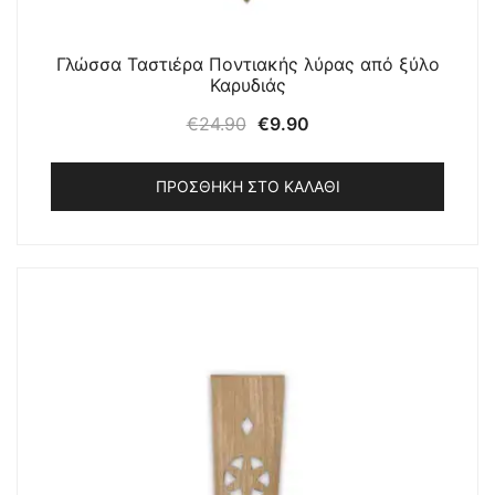
Γλώσσα Ταστιέρα Ποντιακής λύρας από ξύλο
Καρυδιάς
Original
Η
€
24.90
€
9.90
price
τρέχουσα
was:
τιμή
ΠΡΟΣΘΉΚΗ ΣΤΟ ΚΑΛΆΘΙ
€24.90.
είναι:
€9.90.