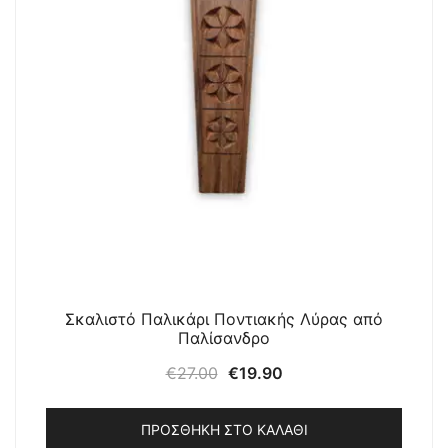
Σκαλιστό Παλικάρι Ποντιακής Λύρας από
Παλίσανδρο
Original
Η
€
27.00
€
19.90
price
τρέχουσα
was:
τιμή
ΠΡΟΣΘΉΚΗ ΣΤΟ ΚΑΛΆΘΙ