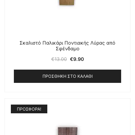
Σκαλιστό Παλικάρι Ποντιακής Λύρας από
Σφένδαμο
Original
Η
€
13.00
€
9.90
price
τρέχουσα
was:
τιμή
ΠΡΟΣΘΉΚΗ ΣΤΟ ΚΑΛΆΘΙ
€13.00.
είναι:
€9.90.
ΠΡΟΣΦΟΡΆ!