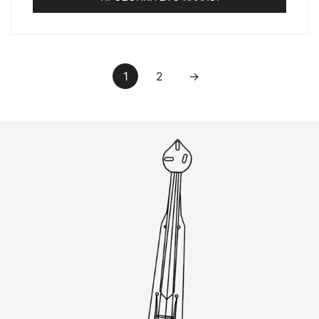
1
2
→