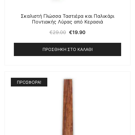
Σκαλιστή Γλώσσα Ταστιέρα και Παλικάρι
Ποντιακής Λύρας από Κερασιά
Original
Η
€
29.00
€
19.90
price
τρέχουσα
was:
τιμή
ΠΡΟΣΘΉΚΗ ΣΤΟ ΚΑΛΆΘΙ
€29.00.
είναι:
€19.90.
ΠΡΟΣΦΟΡΆ!