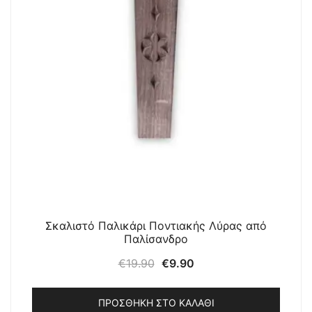
Σκαλιστό Παλικάρι Ποντιακής Λύρας από
Παλίσανδρο
Original
Η
€
19.90
€
9.90
price
τρέχουσα
was:
τιμή
ΠΡΟΣΘΉΚΗ ΣΤΟ ΚΑΛΆΘΙ