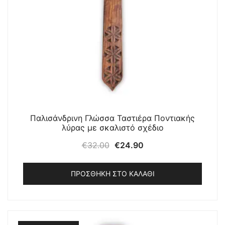
Παλισάνδρινη Γλώσσα Ταστιέρα Ποντιακής
λύρας με σκαλιστό σχέδιο
Original
Η
€
32.00
€
24.90
price
τρέχουσα
was:
τιμή
ΠΡΟΣΘΉΚΗ ΣΤΟ ΚΑΛΆΘΙ
€32.00.
είναι:
€24.90.